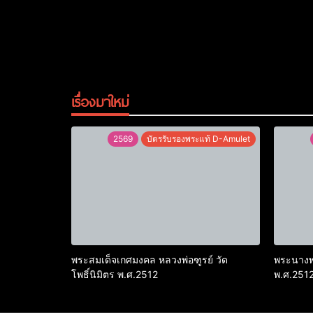
เรื่องมาใหม่
2569
บัตรรับรองพระแท้ D-Amulet
พระสมเด็จเกศมงคล หลวงพ่อฑูรย์ วัด
พระนางพญ
โพธิ์นิมิตร พ.ศ.2512
พ.ศ.251