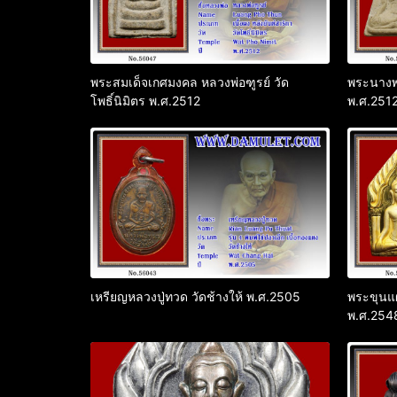
พระสมเด็จเกศมงคล หลวงพ่อฑูรย์ วัด
พระนางพญ
โพธิ์นิมิตร พ.ศ.2512
พ.ศ.251
เหรียญหลวงปู่ทวด วัดช้างให้ พ.ศ.2505
พระขุนแผ
พ.ศ.254