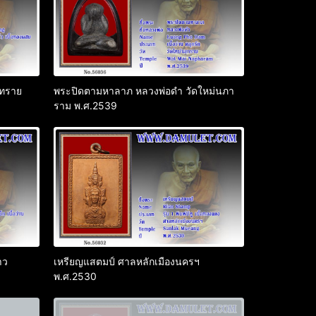
กทราย
พระปิดตามหาลาภ หลวงพ่อดำ วัดใหม่นภา
ราม พ.ศ.2539
าว
เหรียญแสตมป์ ศาลหลักเมืองนครฯ
พ.ศ.2530