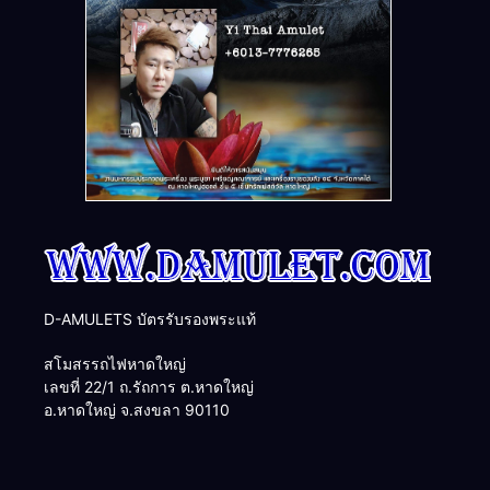
D-AMULETS บัตรรับรองพระแท้
สโมสรรถไฟหาดใหญ่
เลขที่ 22/1 ถ.รัถการ ต.หาดใหญ่
อ.หาดใหญ่ จ.สงขลา 90110