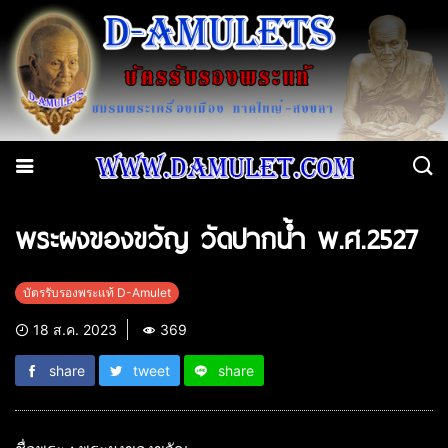
พระผงของขวัญ วัดปากน้ำ พ.ศ.2527
บัตรรับรองพระแท้ D-Amulet
18 ส.ค. 2023
369
share
tweet
share