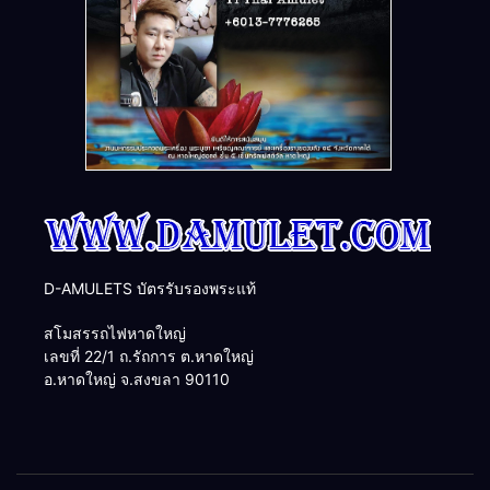
D-AMULETS บัตรรับรองพระแท้
สโมสรรถไฟหาดใหญ่
เลขที่ 22/1 ถ.รัถการ ต.หาดใหญ่
อ.หาดใหญ่ จ.สงขลา 90110