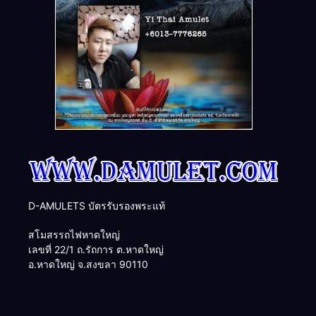
D-AMULETS บัตรรับรองพระแท้
สโมสรรถไฟหาดใหญ่
เลขที่ 22/1 ถ.รัถการ ต.หาดใหญ่
อ.หาดใหญ่ จ.สงขลา 90110