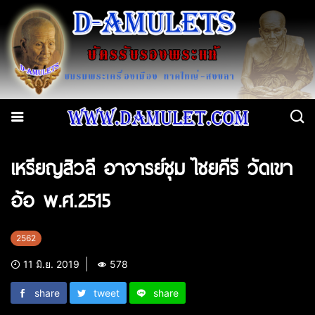
เหรียญสิวลี อาจารย์ชุม ไชยคีรี วัดเขา
อ้อ พ.ศ.2515
2562
11 มิ.ย. 2019
578
share
tweet
share