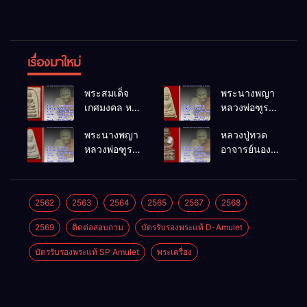
เรื่องมาใหม่
พระสมเด็จ
พระนางพญา
เกศมงคล หล
หลวงพ่อฑูรย์
วงพ่อฑูรย์ วัด
วัดโพธิ์นิมิตร
พระนางพญา
หลวงปู่ทวด
โพธิ์นิมิตร
พ.ศ.2512
หลวงพ่อฑูรย์
อาจารย์นอง
พ.ศ.2512
วัดโพธิ์นิมิตร
วัดทรายขาว
พ.ศ.2512
พ.ศ.2541
2562
2563
2564
2565
2567
2568
2569
ติดต่อสอบถาม
บัตรรับรองพระแท้ D-Amulet
บัตรรับรองพระแท้ SP Amulet
พระเครื่อง