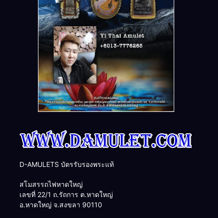
D-AMULETS บัตรรับรองพระแท้
สโมสรรถไฟหาดใหญ่
เลขที่ 22/1 ถ.รัถการ ต.หาดใหญ่
อ.หาดใหญ่ จ.สงขลา 90110