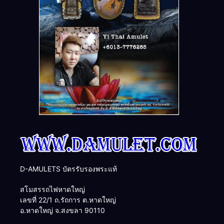
D-AMULETS บัตรรับรองพระแท้
สโมสรรถไฟหาดใหญ่
เลขที่ 22/1 ถ.รัถการ ต.หาดใหญ่
อ.หาดใหญ่ จ.สงขลา 90110