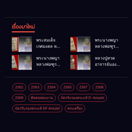
เรื่องมาใหม่
พระสมเด็จ
พระนางพญา
เกศมงคล หล
หลวงพ่อฑูรย์
วงพ่อฑูรย์ วัด
วัดโพธิ์นิมิตร
พระนางพญา
หลวงปู่ทวด
โพธิ์นิมิตร
พ.ศ.2512
หลวงพ่อฑูรย์
อาจารย์นอง
พ.ศ.2512
วัดโพธิ์นิมิตร
วัดทรายขาว
พ.ศ.2512
พ.ศ.2541
2562
2563
2564
2565
2567
2568
2569
ติดต่อสอบถาม
บัตรรับรองพระแท้ D-Amulet
บัตรรับรองพระแท้ SP Amulet
พระเครื่อง