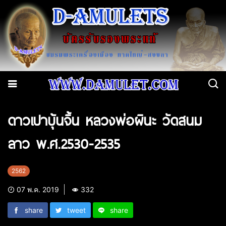
ดาวเปาบุ้นจิ้น หลวงพ่อผินะ วัดสนม
ลาว พ.ศ.2530-2535
2562
07 พ.ค. 2019
332
share
tweet
share