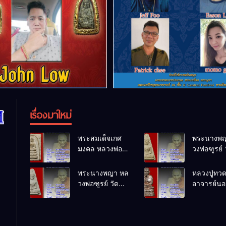
เรื่องมาใหม่
พระสมเด็จเกศ
พระนางพญ
มงคล หลวงพ่อ
วงพ่อฑูรย์ 
ฑูรย์ วัด
โพธิ์นิมิตร
โพธิ์นิมิตร
พ.ศ.2512
พระนางพญา หล
หลวงปู่ทว
พ.ศ.2512
วงพ่อฑูรย์ วัด
อาจารย์นอง
โพธิ์นิมิตร
ทรายขาว
พ.ศ.2512
พ.ศ.2541