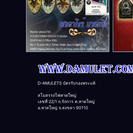
D-AMULETS บัตรรับรองพระแท้
สโมสรรถไฟหาดใหญ่
เลขที่ 22/1 ถ.รัถการ ต.หาดใหญ่
อ.หาดใหญ่ จ.สงขลา 90110