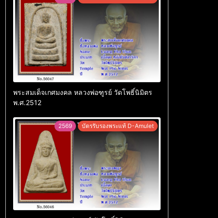
พระสมเด็จเกศมงคล หลวงพ่อฑูรย์ วัดโพธิ์นิมิตร
พ.ศ.2512
2569
บัตรรับรองพระแท้ D-Amulet