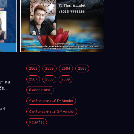
2562
2563
2564
2565
2567
2568
2569
า หล
วัด
ติดต่อสอบถาม
บัตรรับรองพระแท้ D-Amulet
ด
 วัด
บัตรรับรองพระแท้ SP Amulet
พระเครื่อง