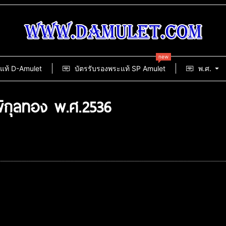
new
แท้ D-Amulet
บัตรรับรองพระแท้ SP Amulet
พ.ศ.
ิกุลทอง พ.ศ.2536