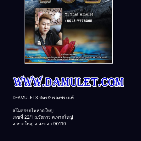
D-AMULETS บัตรรับรองพระแท้
สโมสรรถไฟหาดใหญ่
เลขที่ 22/1 ถ.รัถการ ต.หาดใหญ่
อ.หาดใหญ่ จ.สงขลา 90110