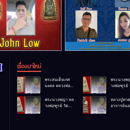
เรื่องมาใหม่
พระสมเด็จเกศ
พระนางพญ
มงคล หลวงพ่อ
วงพ่อฑูรย์ 
ฑูรย์ วัด
โพธิ์นิมิตร
โพธิ์นิมิตร
พ.ศ.2512
พระนางพญา หล
หลวงปู่ทว
พ.ศ.2512
วงพ่อฑูรย์ วัด
อาจารย์นอง
โพธิ์นิมิตร
ทรายขาว
พ.ศ.2512
พ.ศ.2541