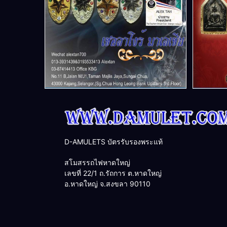
D-AMULETS บัตรรับรองพระแท้
สโมสรรถไฟหาดใหญ่
เลขที่ 22/1 ถ.รัถการ ต.หาดใหญ่
อ.หาดใหญ่ จ.สงขลา 90110