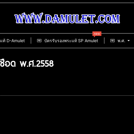
new
แท้ D-Amulet
บัตรรับรองพระแท้ SP Amulet
พ.ศ.
เชือด พ.ศ.2558