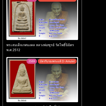
พระสมเด็จเกศมงคล หลวงพ่อฑูรย์ วัดโพธิ์นิมิตร
พ.ศ.2512
2569
บัตรรับรองพระแท้ D-Amulet