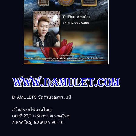
D-AMULETS บัตรรับรองพระแท้
สโมสรรถไฟหาดใหญ่
เลขที่ 22/1 ถ.รัถการ ต.หาดใหญ่
อ.หาดใหญ่ จ.สงขลา 90110