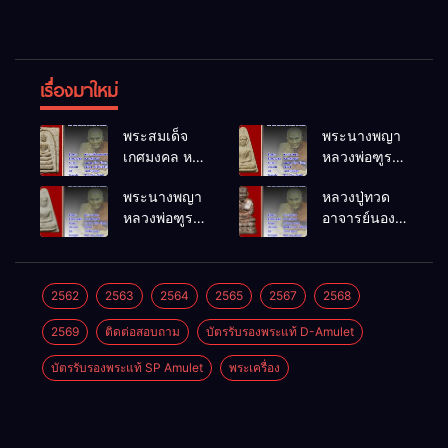
เรื่องมาใหม่
พระสมเด็จ
พระนางพญา
เกศมงคล หล
หลวงพ่อฑูรย์
วงพ่อฑูรย์ วัด
วัดโพธิ์นิมิตร
พระนางพญา
หลวงปู่ทวด
โพธิ์นิมิตร
พ.ศ.2512
หลวงพ่อฑูรย์
อาจารย์นอง
พ.ศ.2512
วัดโพธิ์นิมิตร
วัดทรายขาว
พ.ศ.2512
พ.ศ.2541
2562
2563
2564
2565
2567
2568
2569
ติดต่อสอบถาม
บัตรรับรองพระแท้ D-Amulet
บัตรรับรองพระแท้ SP Amulet
พระเครื่อง