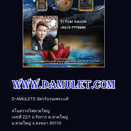
D-AMULETS บัตรรับรองพระแท้
สโมสรรถไฟหาดใหญ่
เลขที่ 22/1 ถ.รัถการ ต.หาดใหญ่
อ.หาดใหญ่ จ.สงขลา 90110