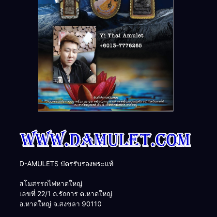
D-AMULETS บัตรรับรองพระแท้
สโมสรรถไฟหาดใหญ่
เลขที่ 22/1 ถ.รัถการ ต.หาดใหญ่
อ.หาดใหญ่ จ.สงขลา 90110