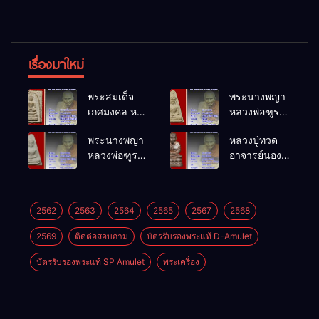
เรื่องมาใหม่
พระสมเด็จ
พระนางพญา
เกศมงคล หล
หลวงพ่อฑูรย์
วงพ่อฑูรย์ วัด
วัดโพธิ์นิมิตร
พระนางพญา
หลวงปู่ทวด
โพธิ์นิมิตร
พ.ศ.2512
หลวงพ่อฑูรย์
อาจารย์นอง
พ.ศ.2512
วัดโพธิ์นิมิตร
วัดทรายขาว
พ.ศ.2512
พ.ศ.2541
2562
2563
2564
2565
2567
2568
2569
ติดต่อสอบถาม
บัตรรับรองพระแท้ D-Amulet
บัตรรับรองพระแท้ SP Amulet
พระเครื่อง