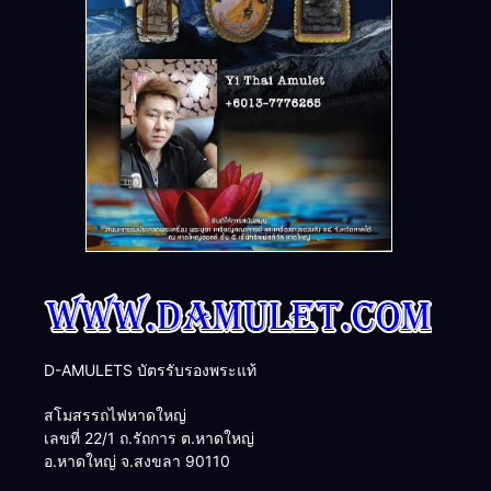
D-AMULETS บัตรรับรองพระแท้
สโมสรรถไฟหาดใหญ่
เลขที่ 22/1 ถ.รัถการ ต.หาดใหญ่
อ.หาดใหญ่ จ.สงขลา 90110