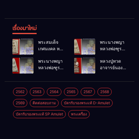
เรื่องมาใหม่
พระสมเด็จ
พระนางพญา
เกศมงคล หล
หลวงพ่อฑูรย์
วงพ่อฑูรย์ วัด
วัดโพธิ์นิมิตร
พระนางพญา
หลวงปู่ทวด
โพธิ์นิมิตร
พ.ศ.2512
หลวงพ่อฑูรย์
อาจารย์นอง
พ.ศ.2512
วัดโพธิ์นิมิตร
วัดทรายขาว
พ.ศ.2512
พ.ศ.2541
2562
2563
2564
2565
2567
2568
2569
ติดต่อสอบถาม
บัตรรับรองพระแท้ D-Amulet
บัตรรับรองพระแท้ SP Amulet
พระเครื่อง