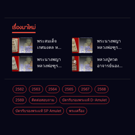
เรื่องมาใหม่
พระสมเด็จ
พระนางพญา
เกศมงคล หล
หลวงพ่อฑูรย์
วงพ่อฑูรย์ วัด
วัดโพธิ์นิมิตร
พระนางพญา
หลวงปู่ทวด
โพธิ์นิมิตร
พ.ศ.2512
หลวงพ่อฑูรย์
อาจารย์นอง
พ.ศ.2512
วัดโพธิ์นิมิตร
วัดทรายขาว
พ.ศ.2512
พ.ศ.2541
2562
2563
2564
2565
2567
2568
2569
ติดต่อสอบถาม
บัตรรับรองพระแท้ D-Amulet
บัตรรับรองพระแท้ SP Amulet
พระเครื่อง