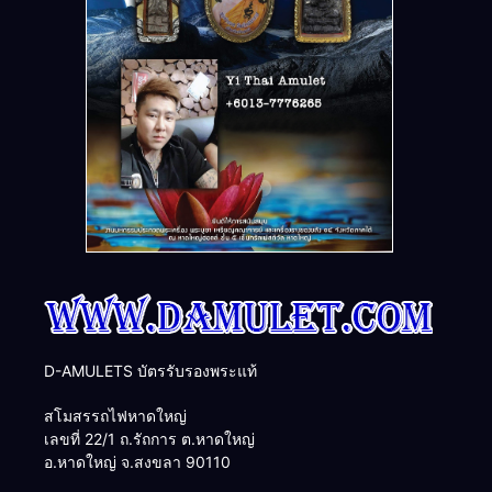
D-AMULETS บัตรรับรองพระแท้
สโมสรรถไฟหาดใหญ่
เลขที่ 22/1 ถ.รัถการ ต.หาดใหญ่
อ.หาดใหญ่ จ.สงขลา 90110