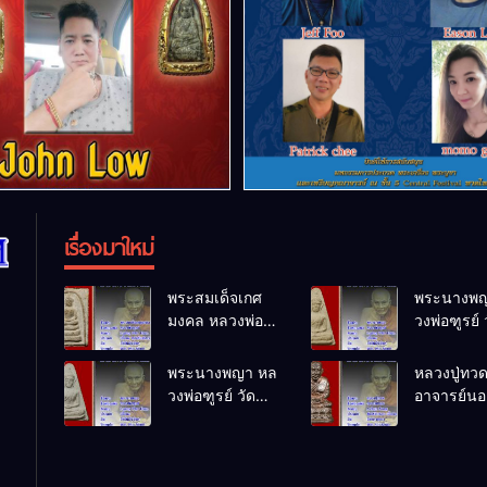
เรื่องมาใหม่
พระสมเด็จเกศ
พระนางพญ
มงคล หลวงพ่อ
วงพ่อฑูรย์ 
ฑูรย์ วัด
โพธิ์นิมิตร
โพธิ์นิมิตร
พ.ศ.2512
พระนางพญา หล
หลวงปู่ทว
พ.ศ.2512
วงพ่อฑูรย์ วัด
อาจารย์นอง
โพธิ์นิมิตร
ทรายขาว
พ.ศ.2512
พ.ศ.2541