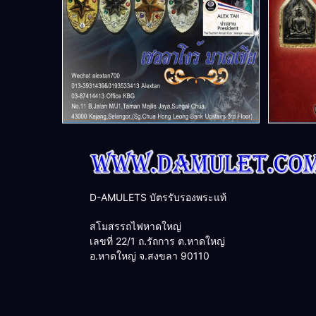
D-AMULETS บัตรรับรองพระแท้
สโมสรรถไฟหาดใหญ่
เลขที่ 22/1 ถ.รัถการ ต.หาดใหญ่
อ.หาดใหญ่ จ.สงขลา 90110