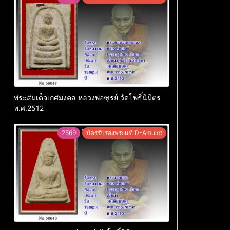
พระสมเด็จเกศมงคล หลวงพ่อฑูรย์ วัดโพธิ์นิมิตร
พ.ศ.2512
2569
บัตรรับรองพระแท้ D-Amulet