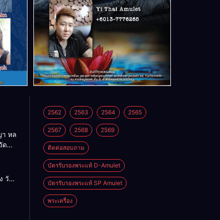
2562
2563
2564
2565
2567
2568
2569
า หล
วัด
ติดต่อสอบถาม
บัตรรับรองพระแท้ D-Amulet
ด
 วัด
บัตรรับรองพระแท้ SP Amulet
พระเครื่อง