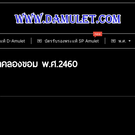
new
แท้ D-Amulet
บัตรรับรองพระแท้ SP Amulet
พ.ศ.
 วัดคลองขอม พ.ศ.2460