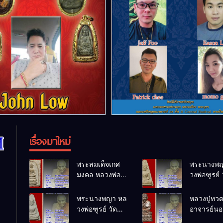
เรื่องมาใหม่
พระสมเด็จเกศ
พระนางพญ
มงคล หลวงพ่อ
วงพ่อฑูรย์ 
ฑูรย์ วัด
โพธิ์นิมิตร
โพธิ์นิมิตร
พ.ศ.2512
พระนางพญา หล
หลวงปู่ทว
พ.ศ.2512
วงพ่อฑูรย์ วัด
อาจารย์นอง
โพธิ์นิมิตร
ทรายขาว