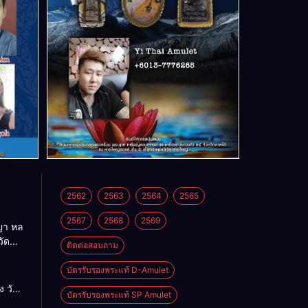
2562
2563
2564
2565
2567
2568
2569
า หล
วัด
ติดต่อสอบถาม
บัตรรับรองพระแท้ D-Amulet
ด
 วัด
บัตรรับรองพระแท้ SP Amulet