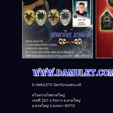
D-AMULETS บัตรรับรองพระแท้
สโมสรรถไฟหาดใหญ่
เลขที่ 22/1 ถ.รัถการ ต.หาดใหญ่
อ.หาดใหญ่ จ.สงขลา 90110