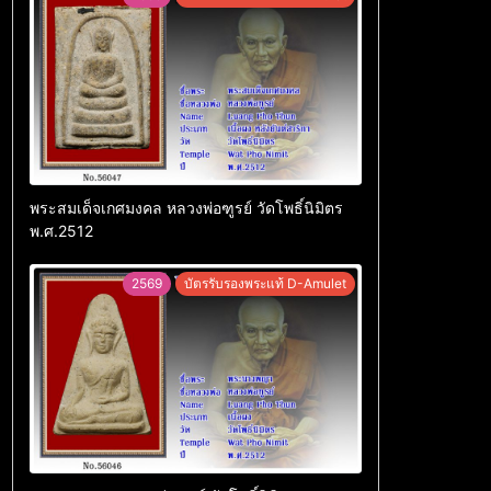
พระสมเด็จเกศมงคล หลวงพ่อฑูรย์ วัดโพธิ์นิมิตร
พ.ศ.2512
2569
บัตรรับรองพระแท้ D-Amulet