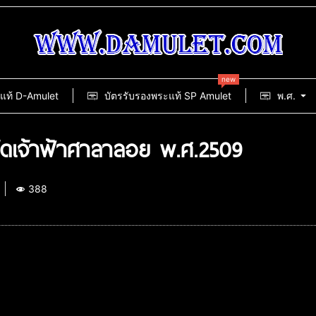
new
แท้ D-Amulet
บัตรรับรองพระแท้ SP Amulet
พ.ศ.
วัดเจ้าฟ้าศาลาลอย พ.ศ.2509
388