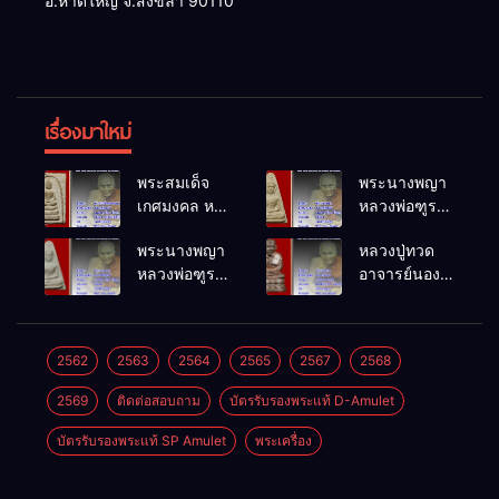
อ.หาดใหญ่ จ.สงขลา 90110
เรื่องมาใหม่
พระสมเด็จ
พระนางพญา
เกศมงคล หล
หลวงพ่อฑูรย์
วงพ่อฑูรย์ วัด
วัดโพธิ์นิมิตร
พระนางพญา
หลวงปู่ทวด
โพธิ์นิมิตร
พ.ศ.2512
หลวงพ่อฑูรย์
อาจารย์นอง
พ.ศ.2512
วัดโพธิ์นิมิตร
วัดทรายขาว
พ.ศ.2512
พ.ศ.2541
2562
2563
2564
2565
2567
2568
2569
ติดต่อสอบถาม
บัตรรับรองพระแท้ D-Amulet
บัตรรับรองพระแท้ SP Amulet
พระเครื่อง