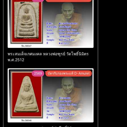
พระสมเด็จเกศมงคล หลวงพ่อฑูรย์ วัดโพธิ์นิมิตร
พ.ศ.2512
2569
บัตรรับรองพระแท้ D-Amulet