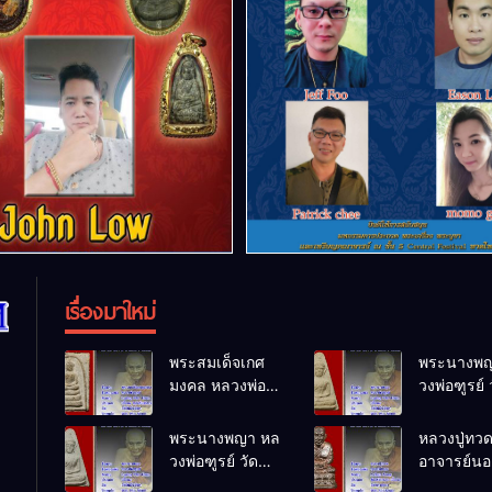
เรื่องมาใหม่
พระสมเด็จเกศ
พระนางพญ
มงคล หลวงพ่อ
วงพ่อฑูรย์ 
ฑูรย์ วัด
โพธิ์นิมิตร
โพธิ์นิมิตร
พ.ศ.2512
พระนางพญา หล
หลวงปู่ทว
พ.ศ.2512
วงพ่อฑูรย์ วัด
อาจารย์นอง
โพธิ์นิมิตร
ทรายขาว