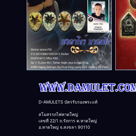
D-AMULETS บัตรรับรองพระแท้
สโมสรรถไฟหาดใหญ่
เลขที่ 22/1 ถ.รัถการ ต.หาดใหญ่
อ.หาดใหญ่ จ.สงขลา 90110