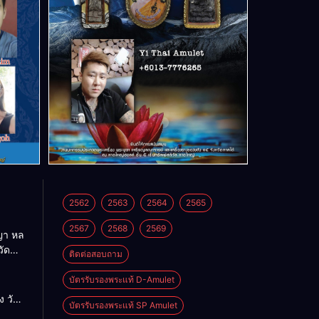
2562
2563
2564
2565
2567
2568
2569
า หล
วัด
ติดต่อสอบถาม
บัตรรับรองพระแท้ D-Amulet
ด
 วัด
บัตรรับรองพระแท้ SP Amulet