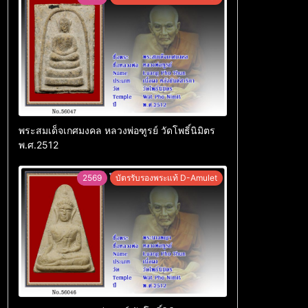
พระสมเด็จเกศมงคล หลวงพ่อฑูรย์ วัดโพธิ์นิมิตร
พ.ศ.2512
2569
บัตรรับรองพระแท้ D-Amulet