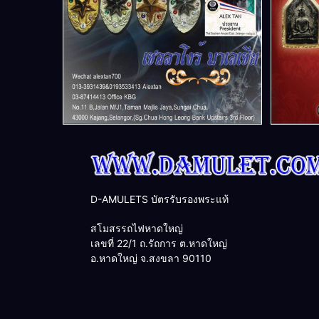
D-AMULETS บัตรรับรองพระแท้
สโมสรรถไฟหาดใหญ่
เลขที่ 22/1 ถ.รัถการ ต.หาดใหญ่
อ.หาดใหญ่ จ.สงขลา 90110