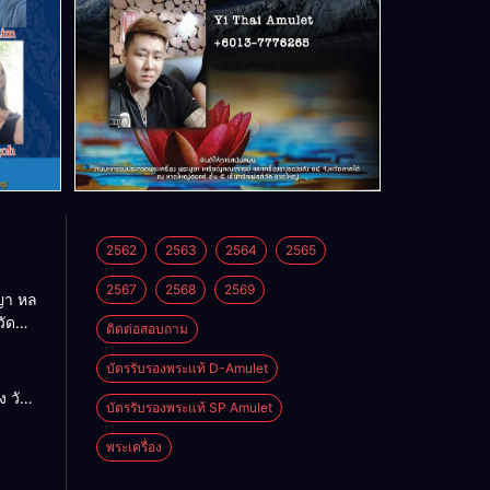
2562
2563
2564
2565
2567
2568
2569
า หล
วัด
ติดต่อสอบถาม
บัตรรับรองพระแท้ D-Amulet
ด
 วัด
บัตรรับรองพระแท้ SP Amulet
พระเครื่อง