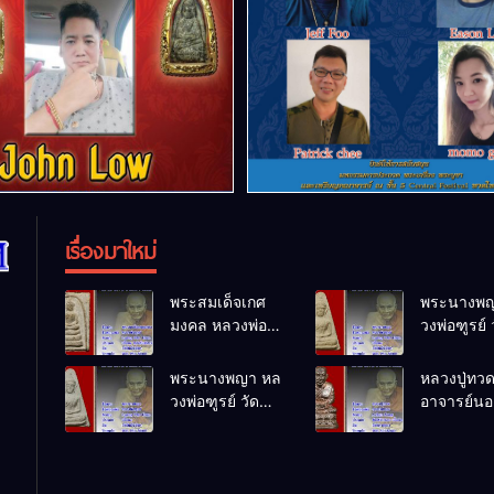
เรื่องมาใหม่
พระสมเด็จเกศ
พระนางพญ
มงคล หลวงพ่อ
วงพ่อฑูรย์ 
ฑูรย์ วัด
โพธิ์นิมิตร
โพธิ์นิมิตร
พ.ศ.2512
พระนางพญา หล
หลวงปู่ทว
พ.ศ.2512
วงพ่อฑูรย์ วัด
อาจารย์นอง
โพธิ์นิมิตร
ทรายขาว
พ.ศ.2512
พ.ศ.2541