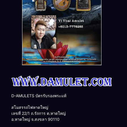
D-AMULETS บัตรรับรองพระแท้
สโมสรรถไฟหาดใหญ่
เลขที่ 22/1 ถ.รัถการ ต.หาดใหญ่
อ.หาดใหญ่ จ.สงขลา 90110