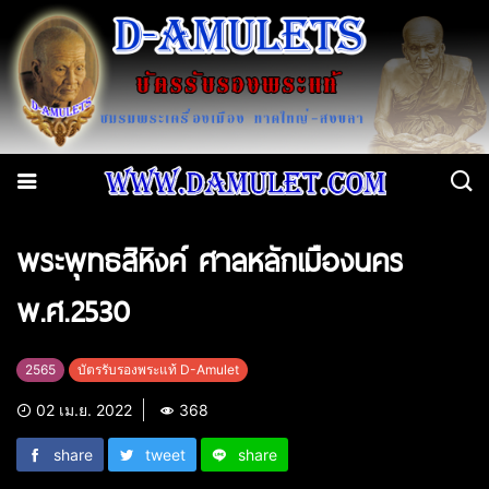
พระพุทธสิหิงค์ ศาลหลักเมืองนคร
พ.ศ.2530
2565
บัตรรับรองพระแท้ D-Amulet
02 เม.ย. 2022
368
share
tweet
share