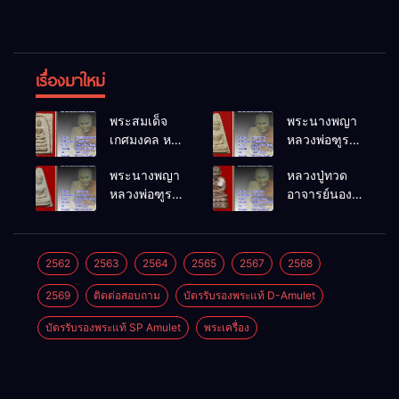
เรื่องมาใหม่
พระสมเด็จ
พระนางพญา
เกศมงคล หล
หลวงพ่อฑูรย์
วงพ่อฑูรย์ วัด
วัดโพธิ์นิมิตร
พระนางพญา
หลวงปู่ทวด
โพธิ์นิมิตร
พ.ศ.2512
หลวงพ่อฑูรย์
อาจารย์นอง
พ.ศ.2512
วัดโพธิ์นิมิตร
วัดทรายขาว
พ.ศ.2512
พ.ศ.2541
2562
2563
2564
2565
2567
2568
2569
ติดต่อสอบถาม
บัตรรับรองพระแท้ D-Amulet
บัตรรับรองพระแท้ SP Amulet
พระเครื่อง