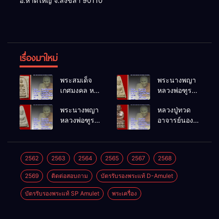
อ.หาดใหญ่ จ.สงขลา 90110
เรื่องมาใหม่
พระสมเด็จ
พระนางพญา
เกศมงคล หล
หลวงพ่อฑูรย์
วงพ่อฑูรย์ วัด
วัดโพธิ์นิมิตร
พระนางพญา
หลวงปู่ทวด
โพธิ์นิมิตร
พ.ศ.2512
หลวงพ่อฑูรย์
อาจารย์นอง
พ.ศ.2512
วัดโพธิ์นิมิตร
วัดทรายขาว
พ.ศ.2512
พ.ศ.2541
2562
2563
2564
2565
2567
2568
2569
ติดต่อสอบถาม
บัตรรับรองพระแท้ D-Amulet
บัตรรับรองพระแท้ SP Amulet
พระเครื่อง