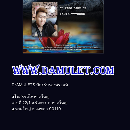
D-AMULETS บัตรรับรองพระแท้
สโมสรรถไฟหาดใหญ่
เลขที่ 22/1 ถ.รัถการ ต.หาดใหญ่
อ.หาดใหญ่ จ.สงขลา 90110