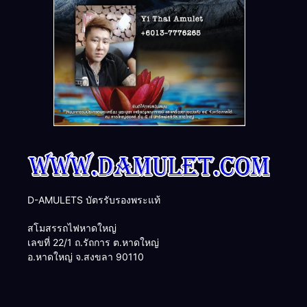
D-AMULETS บัตรรับรองพระแท้
สโมสรรถไฟหาดใหญ่
เลขที่ 22/1 ถ.รัถการ ต.หาดใหญ่
อ.หาดใหญ่ จ.สงขลา 90110