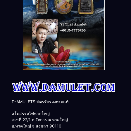
D-AMULETS บัตรรับรองพระแท้
สโมสรรถไฟหาดใหญ่
เลขที่ 22/1 ถ.รัถการ ต.หาดใหญ่
อ.หาดใหญ่ จ.สงขลา 90110