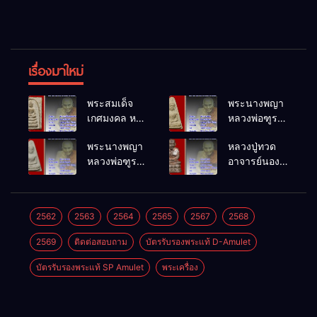
เรื่องมาใหม่
พระสมเด็จ
พระนางพญา
เกศมงคล หล
หลวงพ่อฑูรย์
วงพ่อฑูรย์ วัด
วัดโพธิ์นิมิตร
พระนางพญา
หลวงปู่ทวด
โพธิ์นิมิตร
พ.ศ.2512
หลวงพ่อฑูรย์
อาจารย์นอง
พ.ศ.2512
วัดโพธิ์นิมิตร
วัดทรายขาว
พ.ศ.2512
พ.ศ.2541
2562
2563
2564
2565
2567
2568
2569
ติดต่อสอบถาม
บัตรรับรองพระแท้ D-Amulet
บัตรรับรองพระแท้ SP Amulet
พระเครื่อง