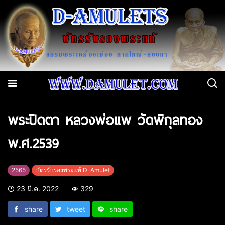
พระปิดตา หลวงพ่อแพ วัดพิกุลทอง
พ.ศ.2539
2565
บัตรรับรองพระแท้ D-Amulet
23 มี.ค. 2022
329
share
tweet
share