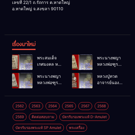
เลขที่ 22/1 ถ.รัถการ ต.หาดใหญ่
อ.หาดใหญ่ จ.สงขลา 90110
เรื่องมาใหม่
พระสมเด็จ
พระนางพญา
เกศมงคล หล
หลวงพ่อฑูรย์
วงพ่อฑูรย์ วัด
วัดโพธิ์นิมิตร
พระนางพญา
หลวงปู่ทวด
โพธิ์นิมิตร
พ.ศ.2512
หลวงพ่อฑูรย์
อาจารย์นอง
พ.ศ.2512
วัดโพธิ์นิมิตร
วัดทรายขาว
พ.ศ.2512
พ.ศ.2541
2562
2563
2564
2565
2567
2568
2569
ติดต่อสอบถาม
บัตรรับรองพระแท้ D-Amulet
บัตรรับรองพระแท้ SP Amulet
พระเครื่อง