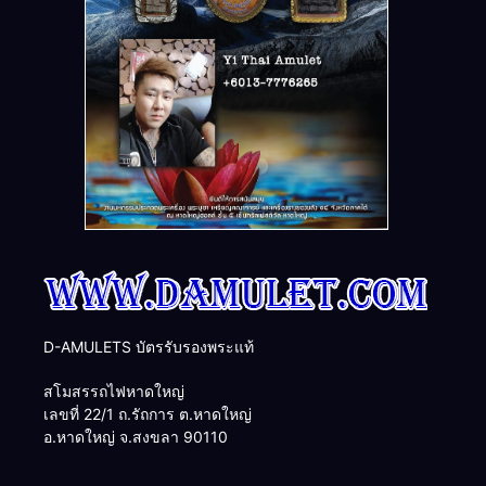
D-AMULETS บัตรรับรองพระแท้
สโมสรรถไฟหาดใหญ่
เลขที่ 22/1 ถ.รัถการ ต.หาดใหญ่
อ.หาดใหญ่ จ.สงขลา 90110