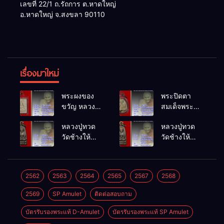
เลขที่ 22/1 ถ.รัถการ ต.หาดใหญ่
อ.หาดใหญ่ จ.สงขลา 90110
เรื่องมาใหม่
พระผงของ
พระปิดตา
ขวัญ หลวงพ่อ
สมเด็จพระ
สด วัดปากน้ำ
สังฆราชเจ้า
หลวงปู่ทวด
หลวงปู่ทวด
พ.ศ.2514
วัดบวรนิเวศ
วัดช้างให้
วัดช้างให้
วิหาร
พ.ศ.2508
พ.ศ.2508
พ.ศ.2523
2562
2563
2564
2565
2567
2568
2569
SP Amulet
ติดต่อสอบถาม
บัตรรับรองพระแท้ D-Amulet
บัตรรับรองพระแท้ SP Amulet