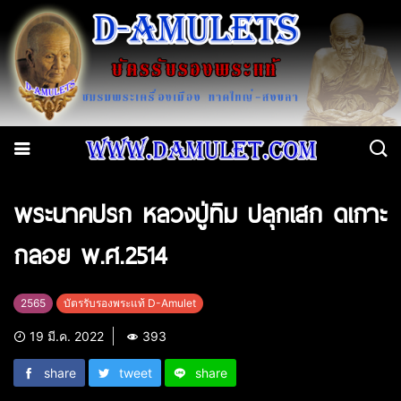
พระนาคปรก หลวงปู่ทิม ปลุกเสก ดเกาะ
กลอย พ.ศ.2514
2565
บัตรรับรองพระแท้ D-Amulet
19 มี.ค. 2022
393
share
tweet
share