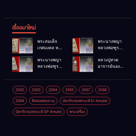
เรื่องมาใหม่
พระสมเด็จ
พระนางพญา
เกศมงคล หล
หลวงพ่อฑูรย์
วงพ่อฑูรย์ วัด
วัดโพธิ์นิมิตร
พระนางพญา
หลวงปู่ทวด
โพธิ์นิมิตร
พ.ศ.2512
หลวงพ่อฑูรย์
อาจารย์นอง
พ.ศ.2512
วัดโพธิ์นิมิตร
วัดทรายขาว
พ.ศ.2512
พ.ศ.2541
2562
2563
2564
2565
2567
2568
2569
ติดต่อสอบถาม
บัตรรับรองพระแท้ D-Amulet
บัตรรับรองพระแท้ SP Amulet
พระเครื่อง