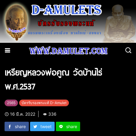
เหรียญหลวงพ่อคูณ วัดบ้านไร่
พ.ศ.2537
2565
บัตรรับรองพระแท้ D-Amulet
16 มี.ค. 2022
336
share
tweet
share