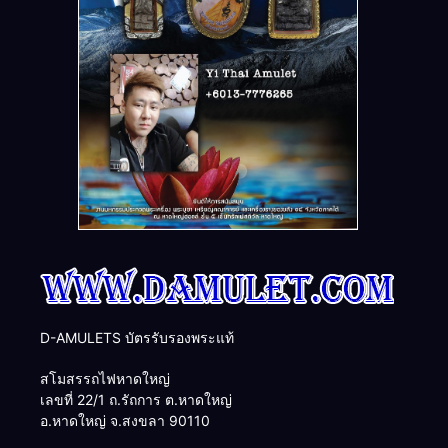
D-AMULETS บัตรรับรองพระแท้
สโมสรรถไฟหาดใหญ่
เลขที่ 22/1 ถ.รัถการ ต.หาดใหญ่
อ.หาดใหญ่ จ.สงขลา 90110