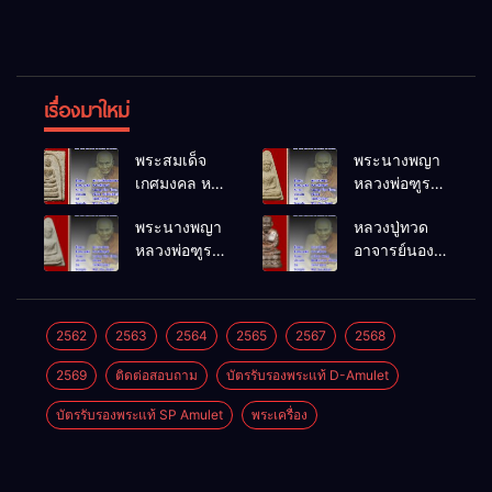
เรื่องมาใหม่
พระสมเด็จ
พระนางพญา
เกศมงคล หล
หลวงพ่อฑูรย์
วงพ่อฑูรย์ วัด
วัดโพธิ์นิมิตร
พระนางพญา
หลวงปู่ทวด
โพธิ์นิมิตร
พ.ศ.2512
หลวงพ่อฑูรย์
อาจารย์นอง
พ.ศ.2512
วัดโพธิ์นิมิตร
วัดทรายขาว
พ.ศ.2512
พ.ศ.2541
2562
2563
2564
2565
2567
2568
2569
ติดต่อสอบถาม
บัตรรับรองพระแท้ D-Amulet
บัตรรับรองพระแท้ SP Amulet
พระเครื่อง