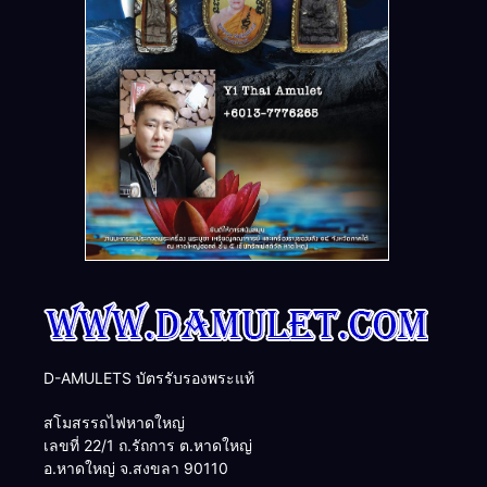
D-AMULETS บัตรรับรองพระแท้
สโมสรรถไฟหาดใหญ่
เลขที่ 22/1 ถ.รัถการ ต.หาดใหญ่
อ.หาดใหญ่ จ.สงขลา 90110