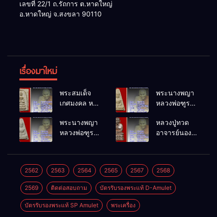
เลขที่ 22/1 ถ.รัถการ ต.หาดใหญ่
อ.หาดใหญ่ จ.สงขลา 90110
เรื่องมาใหม่
พระสมเด็จ
พระนางพญา
เกศมงคล หล
หลวงพ่อฑูรย์
วงพ่อฑูรย์ วัด
วัดโพธิ์นิมิตร
พระนางพญา
หลวงปู่ทวด
โพธิ์นิมิตร
พ.ศ.2512
หลวงพ่อฑูรย์
อาจารย์นอง
พ.ศ.2512
วัดโพธิ์นิมิตร
วัดทรายขาว
พ.ศ.2512
พ.ศ.2541
2562
2563
2564
2565
2567
2568
2569
ติดต่อสอบถาม
บัตรรับรองพระแท้ D-Amulet
บัตรรับรองพระแท้ SP Amulet
พระเครื่อง