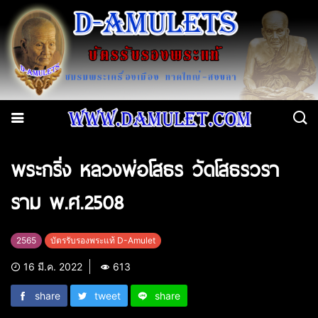
พระกริ่ง หลวงพ่อโสธร วัดโสธรวรา
ราม พ.ศ.2508
2565
บัตรรับรองพระแท้ D-Amulet
16 มี.ค. 2022
613
share
tweet
share