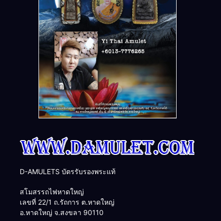
D-AMULETS บัตรรับรองพระแท้
สโมสรรถไฟหาดใหญ่
เลขที่ 22/1 ถ.รัถการ ต.หาดใหญ่
อ.หาดใหญ่ จ.สงขลา 90110