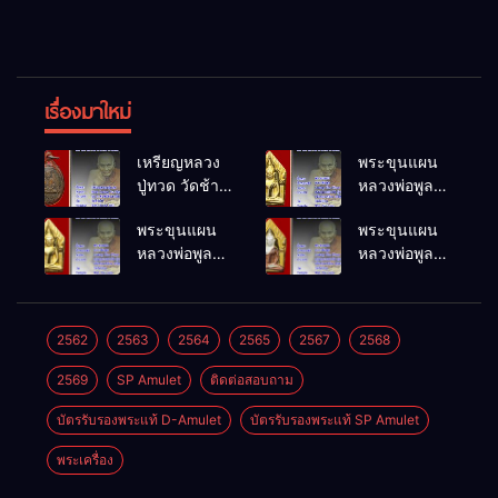
เรื่องมาใหม่
เหรียญหลวง
พระขุนแผน
ปู่ทวด วัดช้าง
หลวงพ่อพูล
ให้ พ.ศ.2505
วัดไผ่ล้อม
พระขุนแผน
พระขุนแผน
พ.ศ.2548
หลวงพ่อพูล
หลวงพ่อพูล
วัดไผ่ล้อม
วัดไผ่ล้อม
พ.ศ.2548
พ.ศ.2548
2562
2563
2564
2565
2567
2568
2569
SP Amulet
ติดต่อสอบถาม
บัตรรับรองพระแท้ D-Amulet
บัตรรับรองพระแท้ SP Amulet
พระเครื่อง