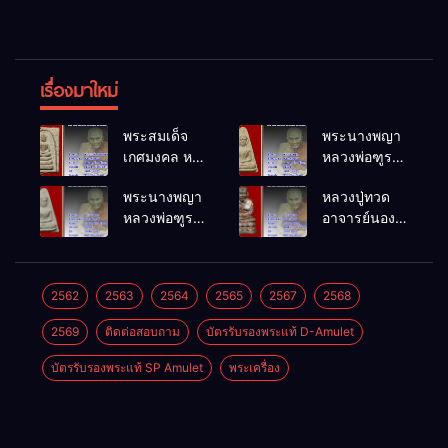
เรื่องมาใหม่
พระสมเด็จ
พระนางพญา
เกศมงคล หล
หลวงพ่อฑูรย์
วงพ่อฑูรย์ วัด
วัดโพธิ์นิมิตร
พระนางพญา
หลวงปู่ทวด
โพธิ์นิมิตร
พ.ศ.2512
หลวงพ่อฑูรย์
อาจารย์นอง
พ.ศ.2512
วัดโพธิ์นิมิตร
วัดทรายขาว
พ.ศ.2512
พ.ศ.2541
2562
2563
2564
2565
2567
2568
2569
ติดต่อสอบถาม
บัตรรับรองพระแท้ D-Amulet
บัตรรับรองพระแท้ SP Amulet
พระเครื่อง