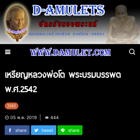
เหรียญหลวงพ่อโต พระบรมบรรพต
พ.ศ.2542
2562
05 พ.ค. 2019
444
share
tweet
share