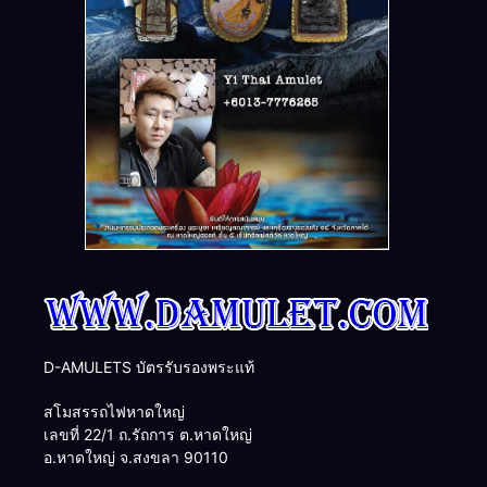
D-AMULETS บัตรรับรองพระแท้
สโมสรรถไฟหาดใหญ่
เลขที่ 22/1 ถ.รัถการ ต.หาดใหญ่
อ.หาดใหญ่ จ.สงขลา 90110