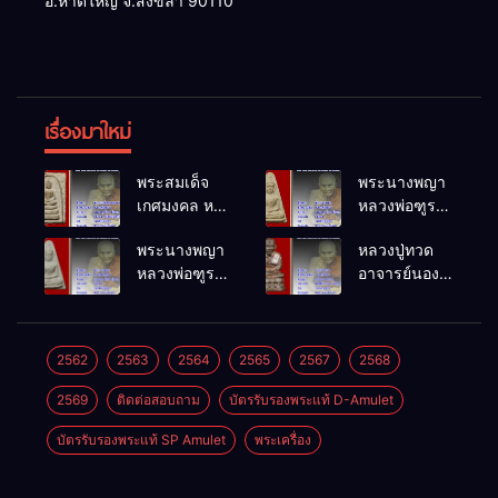
อ.หาดใหญ่ จ.สงขลา 90110
เรื่องมาใหม่
พระสมเด็จ
พระนางพญา
เกศมงคล หล
หลวงพ่อฑูรย์
วงพ่อฑูรย์ วัด
วัดโพธิ์นิมิตร
พระนางพญา
หลวงปู่ทวด
โพธิ์นิมิตร
พ.ศ.2512
หลวงพ่อฑูรย์
อาจารย์นอง
พ.ศ.2512
วัดโพธิ์นิมิตร
วัดทรายขาว
พ.ศ.2512
พ.ศ.2541
2562
2563
2564
2565
2567
2568
2569
ติดต่อสอบถาม
บัตรรับรองพระแท้ D-Amulet
บัตรรับรองพระแท้ SP Amulet
พระเครื่อง