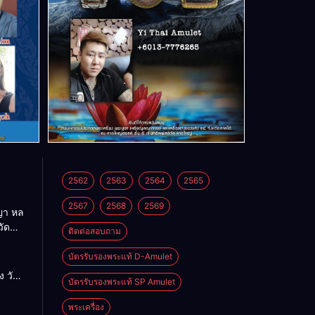
2562
2563
2564
2565
2567
2568
2569
า หล
วัด
ติดต่อสอบถาม
บัตรรับรองพระแท้ D-Amulet
ด
 วัด
บัตรรับรองพระแท้ SP Amulet
พระเครื่อง