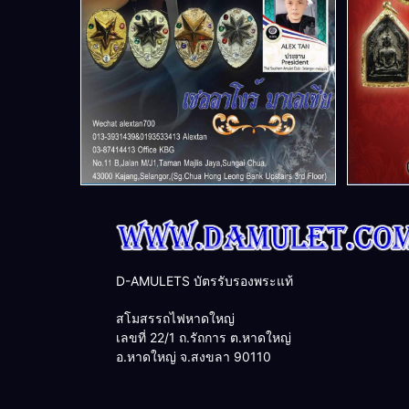
D-AMULETS บัตรรับรองพระแท้
สโมสรรถไฟหาดใหญ่
เลขที่ 22/1 ถ.รัถการ ต.หาดใหญ่
อ.หาดใหญ่ จ.สงขลา 90110