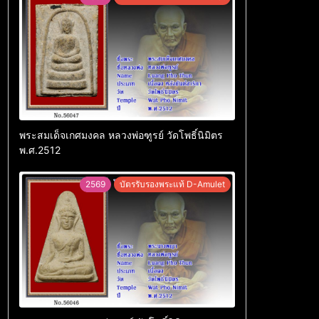
พระสมเด็จเกศมงคล หลวงพ่อฑูรย์ วัดโพธิ์นิมิตร
พ.ศ.2512
2569
บัตรรับรองพระแท้ D-Amulet