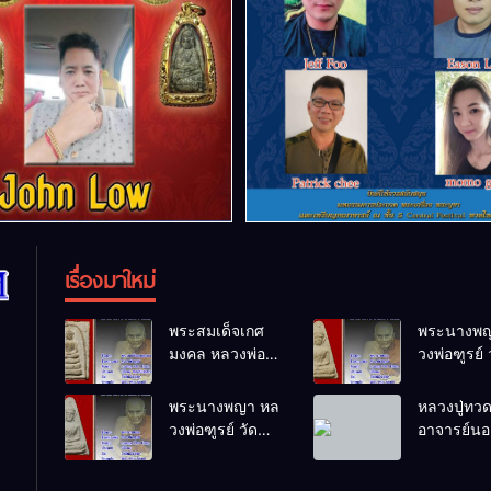
เรื่องมาใหม่
พระสมเด็จเกศ
พระนางพญ
มงคล หลวงพ่อ
วงพ่อฑูรย์ 
ฑูรย์ วัด
โพธิ์นิมิตร
โพธิ์นิมิตร
พ.ศ.2512
พระนางพญา หล
หลวงปู่ทว
พ.ศ.2512
วงพ่อฑูรย์ วัด
อาจารย์นอง
โพธิ์นิมิตร
ทรายขาว
พ.ศ.2512
พ.ศ.2541