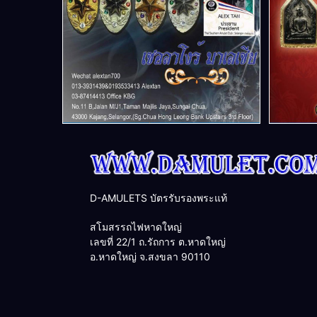
D-AMULETS บัตรรับรองพระแท้
สโมสรรถไฟหาดใหญ่
เลขที่ 22/1 ถ.รัถการ ต.หาดใหญ่
อ.หาดใหญ่ จ.สงขลา 90110