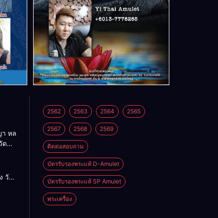
2562
2563
2564
2565
2567
2568
2569
า หล
วัด
ติดต่อสอบถาม
บัตรรับรองพระแท้ D-Amulet
ด
 วัด
บัตรรับรองพระแท้ SP Amulet
พระเครื่อง