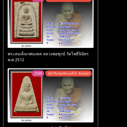
พระสมเด็จเกศมงคล หลวงพ่อฑูรย์ วัดโพธิ์นิมิตร
พ.ศ.2512
2569
บัตรรับรองพระแท้ D-Amulet