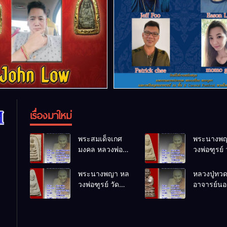
เรื่องมาใหม่
พระสมเด็จเกศ
พระนางพญ
มงคล หลวงพ่อ
วงพ่อฑูรย์ 
ฑูรย์ วัด
โพธิ์นิมิตร
โพธิ์นิมิตร
พ.ศ.2512
พระนางพญา หล
หลวงปู่ทว
พ.ศ.2512
วงพ่อฑูรย์ วัด
อาจารย์นอง
โพธิ์นิมิตร
ทรายขาว
พ.ศ.2512
พ.ศ.2541