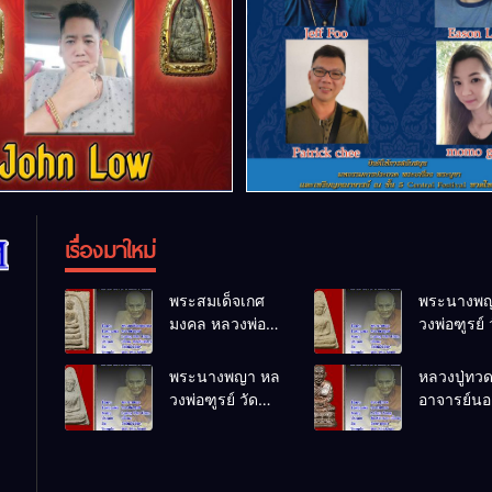
เรื่องมาใหม่
พระสมเด็จเกศ
พระนางพญ
มงคล หลวงพ่อ
วงพ่อฑูรย์ 
ฑูรย์ วัด
โพธิ์นิมิตร
โพธิ์นิมิตร
พ.ศ.2512
พระนางพญา หล
หลวงปู่ทว
พ.ศ.2512
วงพ่อฑูรย์ วัด
อาจารย์นอง
โพธิ์นิมิตร
ทรายขาว
พ.ศ.2512
พ.ศ.2541