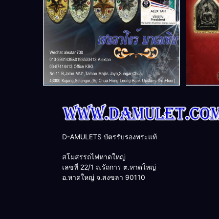
D-AMULETS บัตรรับรองพระแท้
สโมสรรถไฟหาดใหญ่
เลขที่ 22/1 ถ.รัถการ ต.หาดใหญ่
อ.หาดใหญ่ จ.สงขลา 90110