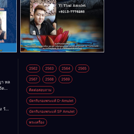
2562
2563
2564
2565
2567
2568
2569
า หล
วัด
ติดต่อสอบถาม
บัตรรับรองพระแท้ D-Amulet
ด
 วัด
บัตรรับรองพระแท้ SP Amulet
พระเครื่อง