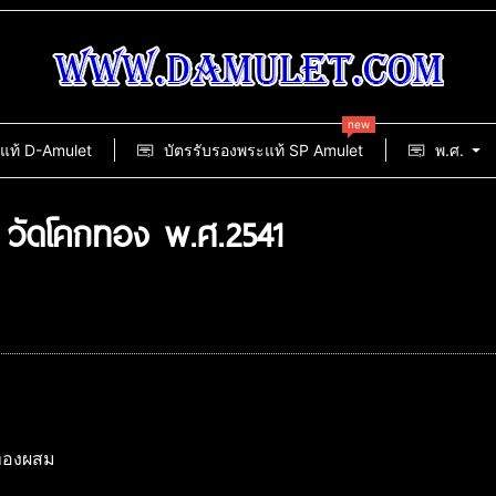
new
แท้ D-Amulet
บัตรรับรองพระแท้ SP Amulet
พ.ศ.
วัดโคกทอง พ.ศ.2541
อทองผสม