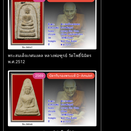
พระสมเด็จเกศมงคล หลวงพ่อฑูรย์ วัดโพธิ์นิมิตร
พ.ศ.2512
2569
บัตรรับรองพระแท้ D-Amulet