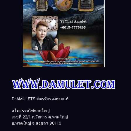
D-AMULETS บัตรรับรองพระแท้
สโมสรรถไฟหาดใหญ่
เลขที่ 22/1 ถ.รัถการ ต.หาดใหญ่
อ.หาดใหญ่ จ.สงขลา 90110