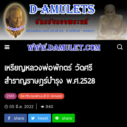
เหรียญหลวงพ่อพักตร์ วัดศรี
สำราญราษฎร์บำรุง พ.ศ.2528
2565
บัตรรับรองพระแท้ D-Amulet
05 มี.ค. 2022
940
share
tweet
share