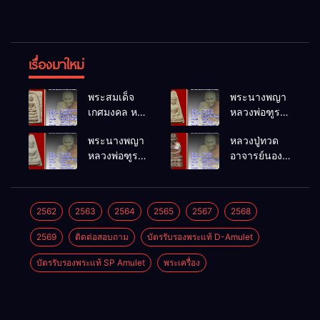
เรื่องมาใหม่
พระสมเด็จ
พระนางพญา
เกศมงคล หล
หลวงพ่อฑูรย์
วงพ่อฑูรย์ วัด
วัดโพธิ์นิมิตร
พระนางพญา
หลวงปู่ทวด
โพธิ์นิมิตร
พ.ศ.2512
หลวงพ่อฑูรย์
อาจารย์นอง
พ.ศ.2512
วัดโพธิ์นิมิตร
วัดทรายขาว
พ.ศ.2512
พ.ศ.2541
2562
2563
2564
2565
2567
2568
2569
ติดต่อสอบถาม
บัตรรับรองพระแท้ D-Amulet
บัตรรับรองพระแท้ SP Amulet
พระเครื่อง