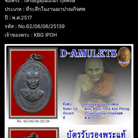
ชื่อพระ : เหรียญคุณเอนก กุลพงษ์
ประเภท : ที่ระลึกในงานฌาปาณกิจศพ
ปี : พ.ศ.2517
รหัส : No.62/06/06/25139
เจ้าของพระ : KBG IPOH