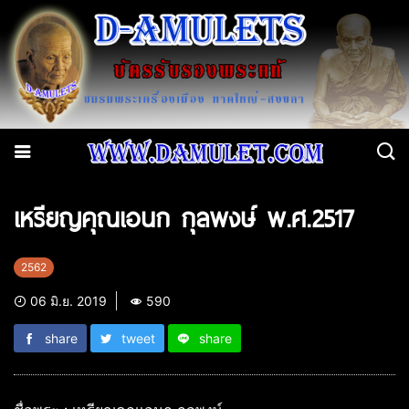
เหรียญคุณเอนก กุลพงษ์ พ.ศ.2517
2562
06 มิ.ย. 2019
590
share
tweet
share