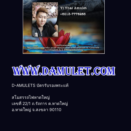
D-AMULETS บัตรรับรองพระแท้
สโมสรรถไฟหาดใหญ่
เลขที่ 22/1 ถ.รัถการ ต.หาดใหญ่
อ.หาดใหญ่ จ.สงขลา 90110