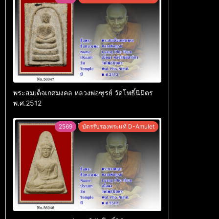
พระสมเด็จเกศมงคล หลวงพ่อฑูรย์ วัดโพธิ์นิมิตร
พ.ศ.2512
2569
บัตรรับรองพระแท้ D-Amulet