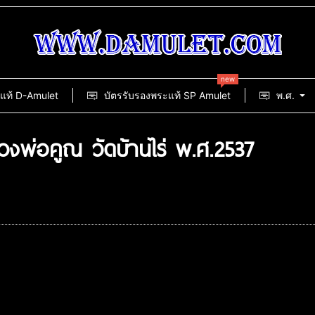
new
แท้ D-Amulet
บัตรรับรองพระแท้ SP Amulet
พ.ศ.
งพ่อคูณ วัดบ้านไร่ พ.ศ.2537