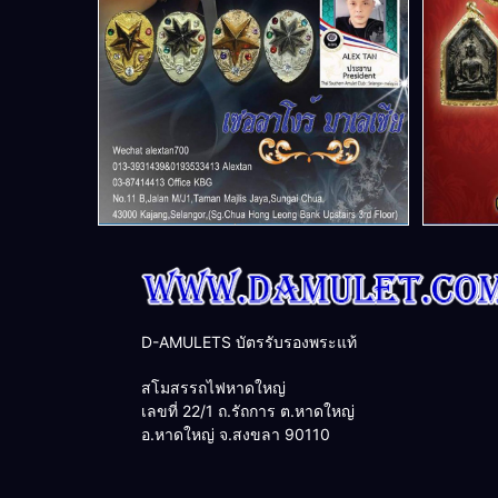
D-AMULETS บัตรรับรองพระแท้
สโมสรรถไฟหาดใหญ่
เลขที่ 22/1 ถ.รัถการ ต.หาดใหญ่
อ.หาดใหญ่ จ.สงขลา 90110