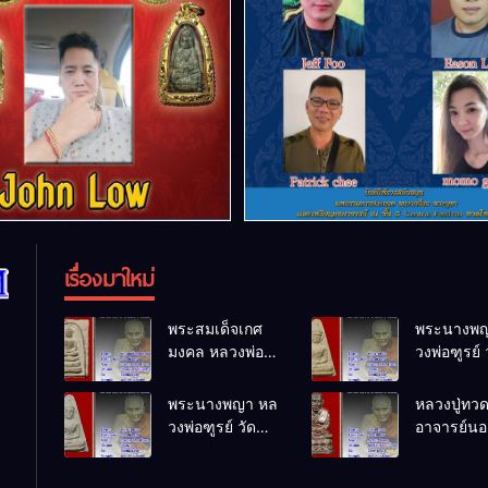
เรื่องมาใหม่
พระสมเด็จเกศ
พระนางพญ
มงคล หลวงพ่อ
วงพ่อฑูรย์ 
ฑูรย์ วัด
โพธิ์นิมิตร
โพธิ์นิมิตร
พ.ศ.2512
พระนางพญา หล
หลวงปู่ทว
พ.ศ.2512
วงพ่อฑูรย์ วัด
อาจารย์นอง
โพธิ์นิมิตร
ทรายขาว
พ.ศ.2512
พ.ศ.2541