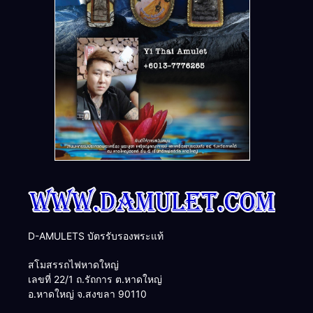
D-AMULETS บัตรรับรองพระแท้
สโมสรรถไฟหาดใหญ่
เลขที่ 22/1 ถ.รัถการ ต.หาดใหญ่
อ.หาดใหญ่ จ.สงขลา 90110