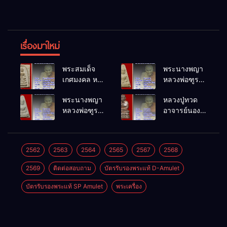
เรื่องมาใหม่
พระสมเด็จ
พระนางพญา
เกศมงคล หล
หลวงพ่อฑูรย์
วงพ่อฑูรย์ วัด
วัดโพธิ์นิมิตร
พระนางพญา
หลวงปู่ทวด
โพธิ์นิมิตร
พ.ศ.2512
หลวงพ่อฑูรย์
อาจารย์นอง
พ.ศ.2512
วัดโพธิ์นิมิตร
วัดทรายขาว
พ.ศ.2512
พ.ศ.2541
2562
2563
2564
2565
2567
2568
2569
ติดต่อสอบถาม
บัตรรับรองพระแท้ D-Amulet
บัตรรับรองพระแท้ SP Amulet
พระเครื่อง