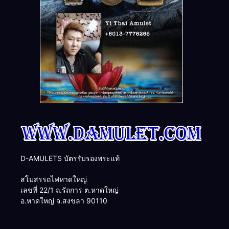
D-AMULETS บัตรรับรองพระแท้
สโมสรรถไฟหาดใหญ่
เลขที่ 22/1 ถ.รัถการ ต.หาดใหญ่
อ.หาดใหญ่ จ.สงขลา 90110