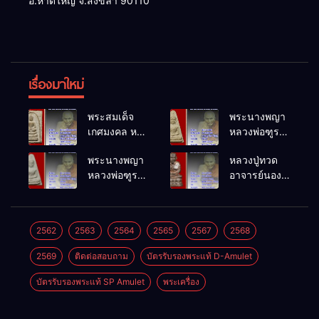
อ.หาดใหญ่ จ.สงขลา 90110
เรื่องมาใหม่
พระสมเด็จ
พระนางพญา
เกศมงคล หล
หลวงพ่อฑูรย์
วงพ่อฑูรย์ วัด
วัดโพธิ์นิมิตร
พระนางพญา
หลวงปู่ทวด
โพธิ์นิมิตร
พ.ศ.2512
หลวงพ่อฑูรย์
อาจารย์นอง
พ.ศ.2512
วัดโพธิ์นิมิตร
วัดทรายขาว
พ.ศ.2512
พ.ศ.2541
2562
2563
2564
2565
2567
2568
2569
ติดต่อสอบถาม
บัตรรับรองพระแท้ D-Amulet
บัตรรับรองพระแท้ SP Amulet
พระเครื่อง