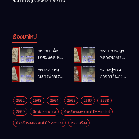
อ.หาดใหญ่ จ.สงขลา 90110
เรื่องมาใหม่
พระสมเด็จ
พระนางพญา
เกศมงคล หล
หลวงพ่อฑูรย์
วงพ่อฑูรย์ วัด
วัดโพธิ์นิมิตร
พระนางพญา
หลวงปู่ทวด
โพธิ์นิมิตร
พ.ศ.2512
หลวงพ่อฑูรย์
อาจารย์นอง
พ.ศ.2512
วัดโพธิ์นิมิตร
วัดทรายขาว
พ.ศ.2512
พ.ศ.2541
2562
2563
2564
2565
2567
2568
2569
ติดต่อสอบถาม
บัตรรับรองพระแท้ D-Amulet
บัตรรับรองพระแท้ SP Amulet
พระเครื่อง