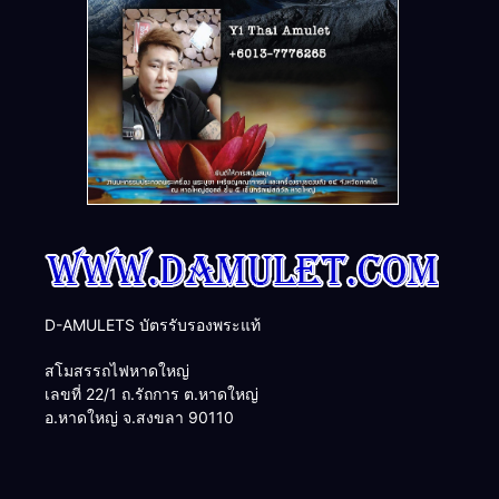
D-AMULETS บัตรรับรองพระแท้
สโมสรรถไฟหาดใหญ่
เลขที่ 22/1 ถ.รัถการ ต.หาดใหญ่
อ.หาดใหญ่ จ.สงขลา 90110