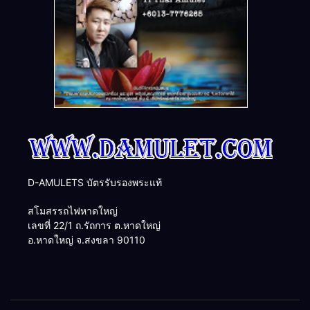
D-AMULETS บัตรรับรองพระแท้
สโมสรรถไฟหาดใหญ่
เลขที่ 22/1 ถ.รัถการ ต.หาดใหญ่
อ.หาดใหญ่ จ.สงขลา 90110