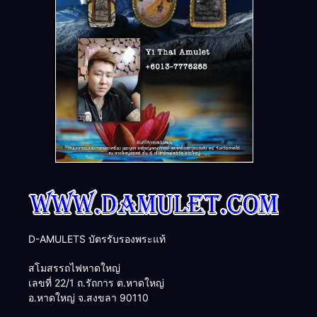
D-AMULETS บัตรรับรองพระแท้
สโมสรรถไฟหาดใหญ่
เลขที่ 22/1 ถ.รัถการ ต.หาดใหญ่
อ.หาดใหญ่ จ.สงขลา 90110