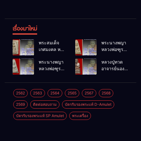
เรื่องมาใหม่
พระสมเด็จ
พระนางพญา
เกศมงคล หล
หลวงพ่อฑูรย์
วงพ่อฑูรย์ วัด
วัดโพธิ์นิมิตร
พระนางพญา
หลวงปู่ทวด
โพธิ์นิมิตร
พ.ศ.2512
หลวงพ่อฑูรย์
อาจารย์นอง
พ.ศ.2512
วัดโพธิ์นิมิตร
วัดทรายขาว
พ.ศ.2512
พ.ศ.2541
2562
2563
2564
2565
2567
2568
2569
ติดต่อสอบถาม
บัตรรับรองพระแท้ D-Amulet
บัตรรับรองพระแท้ SP Amulet
พระเครื่อง