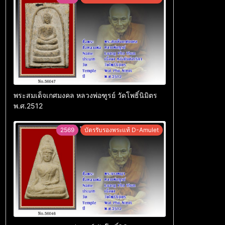
พระสมเด็จเกศมงคล หลวงพ่อฑูรย์ วัดโพธิ์นิมิตร
พ.ศ.2512
2569
บัตรรับรองพระแท้ D-Amulet