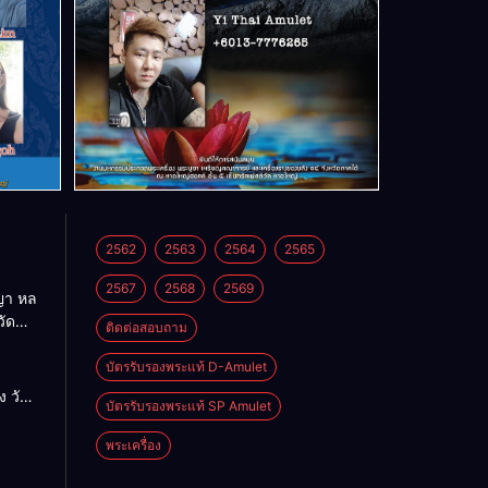
2562
2563
2564
2565
2567
2568
2569
า หล
วัด
ติดต่อสอบถาม
บัตรรับรองพระแท้ D-Amulet
ด
 วัด
บัตรรับรองพระแท้ SP Amulet
พระเครื่อง