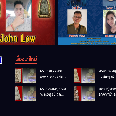
เรื่องมาใหม่
พระสมเด็จเกศ
พระนางพญ
มงคล หลวงพ่อ
วงพ่อฑูรย์ 
ฑูรย์ วัด
โพธิ์นิมิตร
โพธิ์นิมิตร
พ.ศ.2512
พระนางพญา หล
หลวงปู่ทว
พ.ศ.2512
วงพ่อฑูรย์ วัด
อาจารย์นอง
โพธิ์นิมิตร
ทรายขาว
พ.ศ.2512
พ.ศ.2541