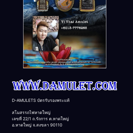
D-AMULETS บัตรรับรองพระแท้
สโมสรรถไฟหาดใหญ่
เลขที่ 22/1 ถ.รัถการ ต.หาดใหญ่
อ.หาดใหญ่ จ.สงขลา 90110