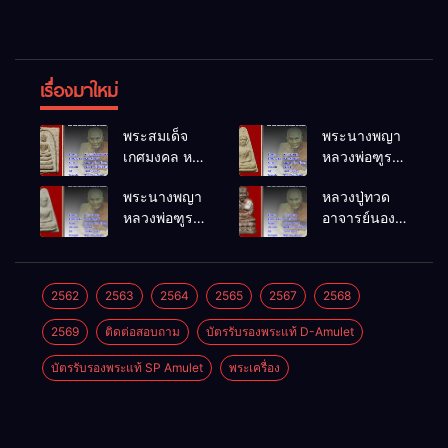
เรื่องมาใหม่
พระสมเด็จ
พระนางพญา
เกศมงคล หล
หลวงพ่อฑูรย์
วงพ่อฑูรย์ วัด
วัดโพธิ์นิมิตร
พระนางพญา
หลวงปู่ทวด
โพธิ์นิมิตร
พ.ศ.2512
หลวงพ่อฑูรย์
อาจารย์นอง
พ.ศ.2512
วัดโพธิ์นิมิตร
วัดทรายขาว
พ.ศ.2512
พ.ศ.2541
2562
2563
2564
2565
2567
2568
2569
ติดต่อสอบถาม
บัตรรับรองพระแท้ D-Amulet
บัตรรับรองพระแท้ SP Amulet
พระเครื่อง