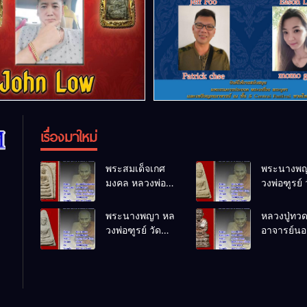
เรื่องมาใหม่
พระสมเด็จเกศ
พระนางพญ
มงคล หลวงพ่อ
วงพ่อฑูรย์ 
ฑูรย์ วัด
โพธิ์นิมิตร
โพธิ์นิมิตร
พ.ศ.2512
พระนางพญา หล
หลวงปู่ทว
พ.ศ.2512
วงพ่อฑูรย์ วัด
อาจารย์นอง
โพธิ์นิมิตร
ทรายขาว
พ.ศ.2512
พ.ศ.2541