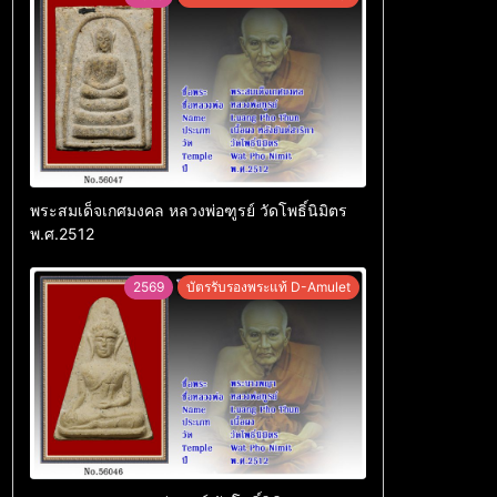
พระสมเด็จเกศมงคล หลวงพ่อฑูรย์ วัดโพธิ์นิมิตร
พ.ศ.2512
2569
บัตรรับรองพระแท้ D-Amulet