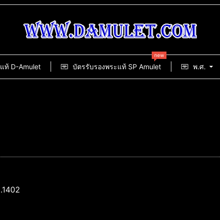
new
แท้ D-Amulet
บัตรรับรองพระแท้ SP Amulet
พ.ศ.
o.1402