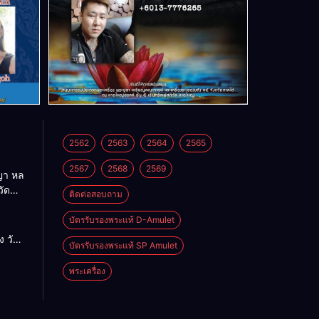
2562
2563
2564
2565
2567
2568
2569
า หล
วัด
ติดต่อสอบถาม
บัตรรับรองพระแท้ D-Amulet
ด
 วัด
บัตรรับรองพระแท้ SP Amulet
พระเครื่อง