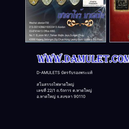
D-AMULETS บัตรรับรองพระแท้
สโมสรรถไฟหาดใหญ่
เลขที่ 22/1 ถ.รัถการ ต.หาดใหญ่
อ.หาดใหญ่ จ.สงขลา 90110