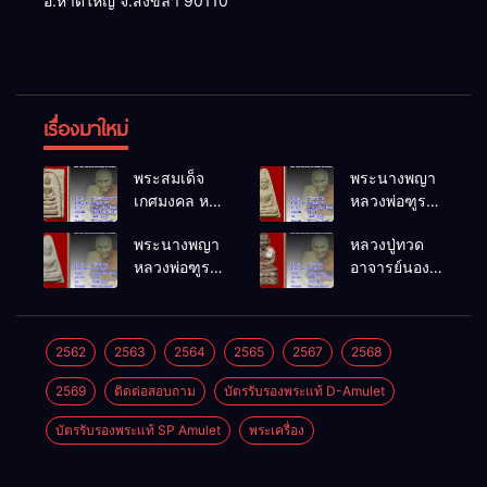
อ.หาดใหญ่ จ.สงขลา 90110
เรื่องมาใหม่
พระสมเด็จ
พระนางพญา
เกศมงคล หล
หลวงพ่อฑูรย์
วงพ่อฑูรย์ วัด
วัดโพธิ์นิมิตร
พระนางพญา
หลวงปู่ทวด
โพธิ์นิมิตร
พ.ศ.2512
หลวงพ่อฑูรย์
อาจารย์นอง
พ.ศ.2512
วัดโพธิ์นิมิตร
วัดทรายขาว
พ.ศ.2512
พ.ศ.2541
2562
2563
2564
2565
2567
2568
2569
ติดต่อสอบถาม
บัตรรับรองพระแท้ D-Amulet
บัตรรับรองพระแท้ SP Amulet
พระเครื่อง